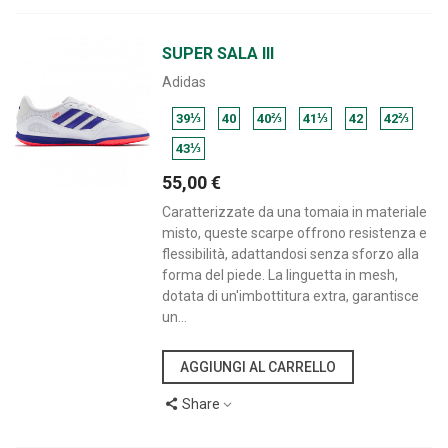
SUPER SALA III
Adidas
39⅓
40
40⅔
41⅓
42
42⅔
43⅓
55,00 €
Caratterizzate da una tomaia in materiale
misto, queste scarpe offrono resistenza e
flessibilità, adattandosi senza sforzo alla
forma del piede. La linguetta in mesh,
dotata di un'imbottitura extra, garantisce
un...
AGGIUNGI AL CARRELLO
Share