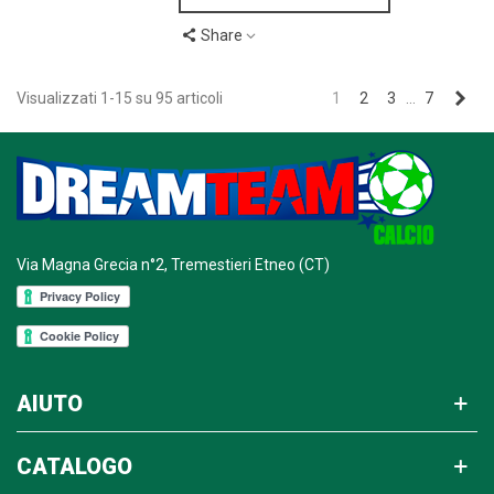
Share
Suc
Visualizzati 1-15 su 95 articoli
1
2
3
…
7
Via Magna Grecia n°2, Tremestieri Etneo (CT)
AIUTO
CATALOGO