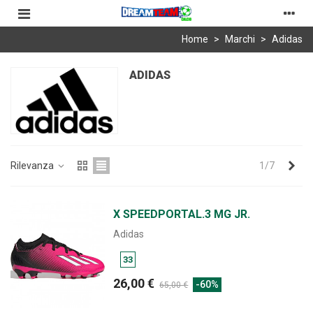
Home
>
Marchi
>
Adidas
ADIDAS
Suc
Rilevanza
1/7
X SPEEDPORTAL.3 MG JR.
Adidas
33
26,00 €
-60%
65,00 €