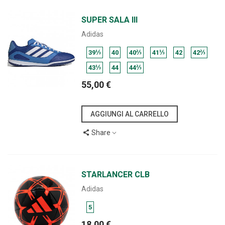
SUPER SALA III
Adidas
39⅓
40
40⅔
41⅓
42
42⅔
43⅓
44
44⅔
55,00 €
AGGIUNGI AL CARRELLO
Share
STARLANCER CLB
Adidas
5
18,00 €