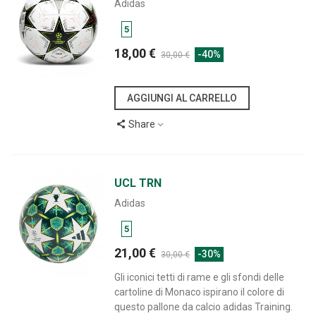
Adidas
5
18,00 €
-40%
30,00 €
AGGIUNGI AL CARRELLO
Share
UCL TRN
Adidas
5
21,00 €
-30%
30,00 €
Gli iconici tetti di rame e gli sfondi delle
cartoline di Monaco ispirano il colore di
questo pallone da calcio adidas Training.