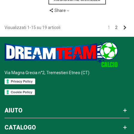
Share
Suc
Visualizzati 1-15 su 19 articoli
1
2
Via Magna Grecia n°2, Tremestieri Etneo (CT)
AIUTO
CATALOGO