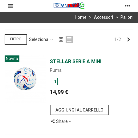
Home
>
Accessori
>
Palloni
Suc
Seleziona
1/2
FILTRO
Novità
STELLAR SERIE A MINI
Puma
1
14,99 €
AGGIUNGI AL CARRELLO
Share