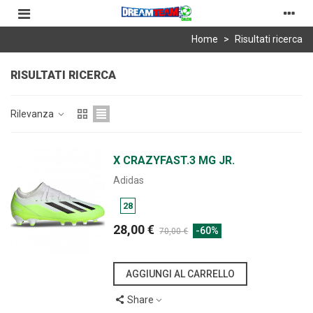
Home
>
Risultati ricerca
RISULTATI RICERCA
Rilevanza
X CRAZYFAST.3 MG JR.
Adidas
28
28,00 €
-60%
70,00 €
AGGIUNGI AL CARRELLO
Share