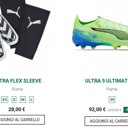
TRA FLEX SLEEVE
SHARE
ULTRA 5 ULTIMAT
SHARE
Puma
Puma
XS
S
M
L
39
28,00 €
92,00 €
-
230,00 €
GIUNGI AL CARRELLO
AGGIUNGI AL CARRE