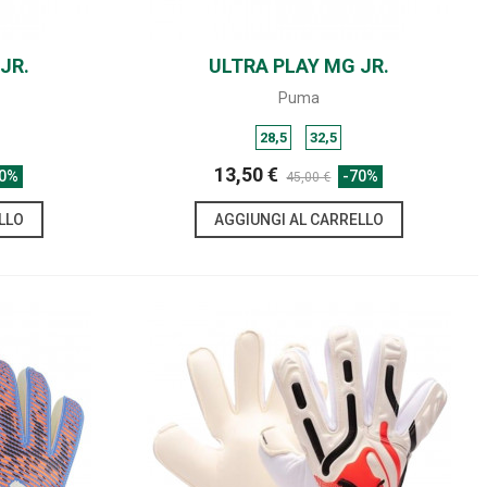
JR.
ULTRA PLAY MG JR.
SHARE
Puma
28,5
32,5
13,50 €
70%
-70%
45,00 €
LLO
AGGIUNGI AL CARRELLO