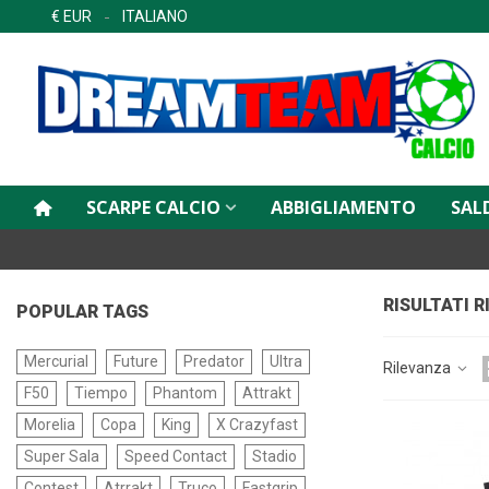
€ EUR
ITALIANO
SCARPE CALCIO
ABBIGLIAMENTO
SAL
RISULTATI 
POPULAR TAGS
Mercurial
Future
Predator
Ultra
Rilevanza
F50
Tiempo
Phantom
Attrakt
Morelia
Copa
King
X Crazyfast
Super Sala
Speed Contact
Stadio
Contest
Atrrakt
Truco
Fastgrip