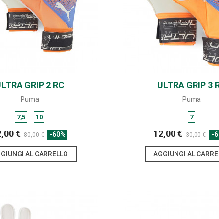
ULTRA GRIP 2 RC
SHARE
ULTRA GRIP 3 
SHARE
Puma
Puma
7,5
10
7
2,00 €
12,00 €
-60%
-
80,00 €
30,00 €
GIUNGI AL CARRELLO
AGGIUNGI AL CARRE