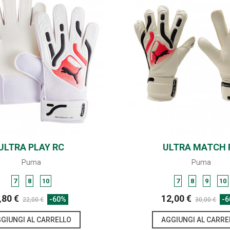
ULTRA PLAY RC
SHARE
ULTRA MATCH 
SHARE
Puma
Puma
7
8
10
7
8
9
10
,80 €
12,00 €
-60%
-
22,00 €
30,00 €
GIUNGI AL CARRELLO
AGGIUNGI AL CARRE