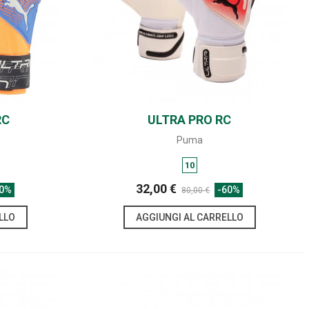
RC
ULTRA PRO RC
SHARE
Puma
10
32,00 €
60%
-60%
80,00 €
LLO
AGGIUNGI AL CARRELLO