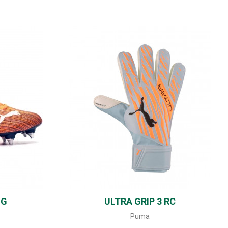
SG
ULTRA GRIP 3 RC
SHARE
Puma