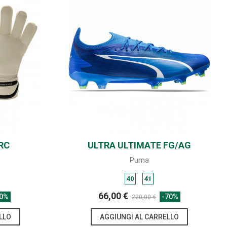
RC
ULTRA ULTIMATE FG/AG
SHARE
Puma
40
41
66,00 €
60%
-70%
220,00 €
LLO
AGGIUNGI AL CARRELLO