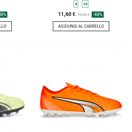
9
10
11,60 €
80%
-60%
29,00 €
LLO
AGGIUNGI AL CARRELLO