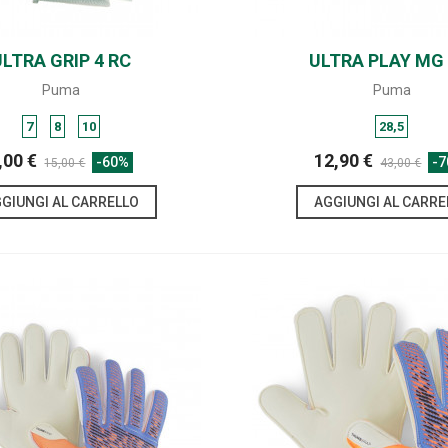
ULTRA GRIP 4 RC
SHARE
ULTRA PLAY MG 
SHARE
Puma
Puma
7
8
10
28,5
,00 €
12,90 €
-60%
-
15,00 €
43,00 €
GIUNGI AL CARRELLO
AGGIUNGI AL CARRE