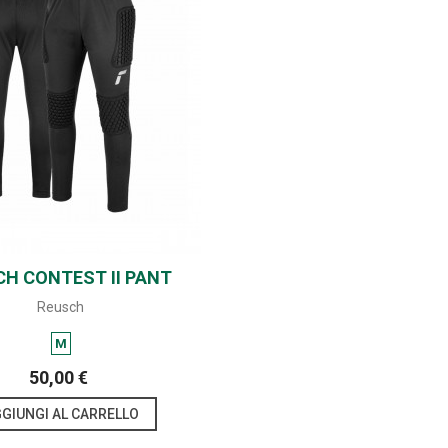
CH CONTEST II PANT
SHARE
ADVANCE
Reusch
M
50,00 €
GIUNGI AL CARRELLO