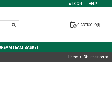
LOGIN
HELP
0
ARTICOLO(I)
0
DREAMTEAM BASKET
Home
>
Risultati ricerca