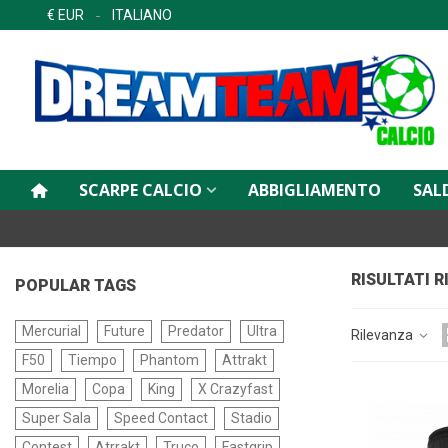
€ EUR
ITALIANO
SCARPE CALCIO
ABBIGLIAMENTO
SAL
RISULTATI 
POPULAR TAGS
Mercurial
Future
Predator
Ultra
Rilevanza
F50
Tiempo
Phantom
Attrakt
Morelia
Copa
King
X Crazyfast
Super Sala
Speed Contact
Stadio
Contest
Atrrakt
Truco
Fastgrip