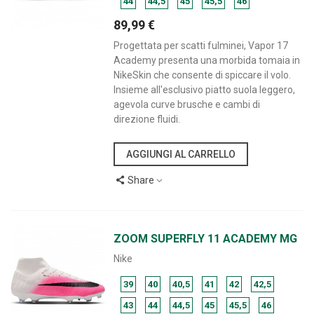
44
44,5
45
45,5
46
89,99 €
Progettata per scatti fulminei, Vapor 17
Academy presenta una morbida tomaia in
NikeSkin che consente di spiccare il volo.
Insieme all'esclusivo piatto suola leggero,
agevola curve brusche e cambi di
direzione fluidi.
AGGIUNGI AL CARRELLO
Share
ZOOM SUPERFLY 11 ACADEMY MG
Nike
39
40
40,5
41
42
42,5
43
44
44,5
45
45,5
46