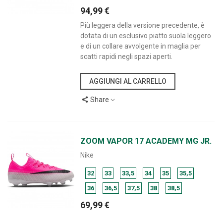
94,99 €
Più leggera della versione precedente, è
dotata di un esclusivo piatto suola leggero
e di un collare avvolgente in maglia per
scatti rapidi negli spazi aperti.
AGGIUNGI AL CARRELLO
Share
ZOOM VAPOR 17 ACADEMY MG JR.
Nike
32
33
33,5
34
35
35,5
36
36,5
37,5
38
38,5
69,99 €