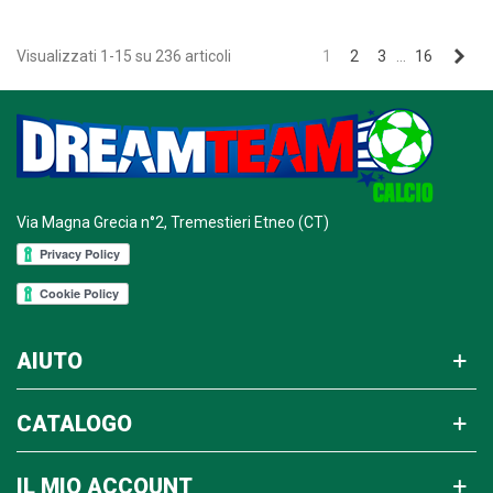
Suc
Visualizzati 1-15 su 236 articoli
1
2
3
…
16
Via Magna Grecia n°2, Tremestieri Etneo (CT)
AIUTO
CATALOGO
IL MIO ACCOUNT