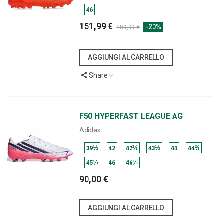
46
151,99 €
-20%
189,99 €
AGGIUNGI AL CARRELLO
Share
F50 HYPERFAST LEAGUE AG
Adidas
39⅓
42
42⅔
43⅓
44
44⅔
45⅓
46
46⅔
90,00 €
AGGIUNGI AL CARRELLO