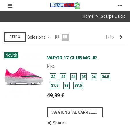
Home
>
Scarpe Calcio
Suc
Seleziona
1/16
FILTRO
Novità
VAPOR 17 CLUB MG JR.
Nike
32
33
34
35
36
36,5
37,5
38
38,5
49,99 €
AGGIUNGI AL CARRELLO
Share