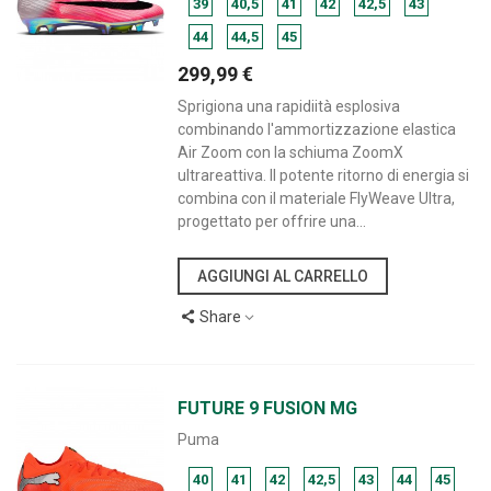
39
40,5
41
42
42,5
43
44
44,5
45
299,99 €
Sprigiona una rapidiità esplosiva
combinando l'ammortizzazione elastica
Air Zoom con la schiuma ZoomX
ultrareattiva. Il potente ritorno di energia si
combina con il materiale FlyWeave Ultra,
progettato per offrire una...
AGGIUNGI AL CARRELLO
Share
FUTURE 9 FUSION MG
Puma
40
41
42
42,5
43
44
45