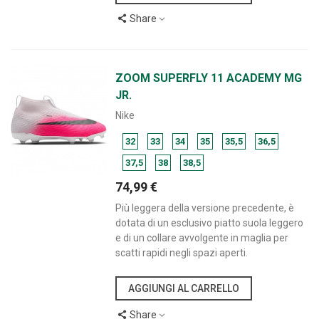
Share
ZOOM SUPERFLY 11 ACADEMY MG
JR.
Nike
32
33
34
35
35,5
36,5
37,5
38
38,5
74,99 €
Più leggera della versione precedente, è
dotata di un esclusivo piatto suola leggero
e di un collare avvolgente in maglia per
scatti rapidi negli spazi aperti.
AGGIUNGI AL CARRELLO
Share