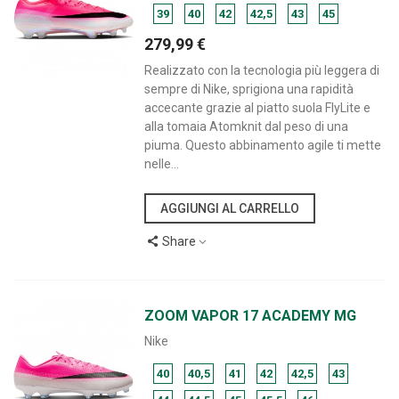
39
40
42
42,5
43
45
279,99 €
Realizzato con la tecnologia più leggera di
sempre di Nike, sprigiona una rapidità
accecante grazie al piatto suola FlyLite e
alla tomaia Atomknit dal peso di una
piuma. Questo abbinamento agile ti mette
nelle...
AGGIUNGI AL CARRELLO
Share
ZOOM VAPOR 17 ACADEMY MG
Nike
40
40,5
41
42
42,5
43