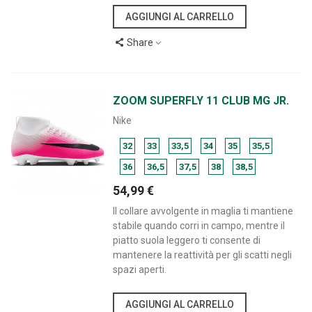
AGGIUNGI AL CARRELLO
Share
ZOOM SUPERFLY 11 CLUB MG JR.
Nike
32
33
33,5
34
35
35,5
36
36,5
37,5
38
38,5
54,99 €
Il collare avvolgente in maglia ti mantiene
stabile quando corri in campo, mentre il
piatto suola leggero ti consente di
mantenere la reattività per gli scatti negli
spazi aperti.
AGGIUNGI AL CARRELLO