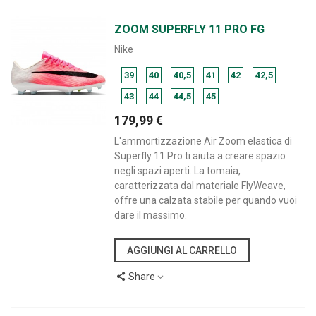
ZOOM SUPERFLY 11 PRO FG
Nike
39
40
40,5
41
42
42,5
43
44
44,5
45
179,99 €
L'ammortizzazione Air Zoom elastica di
Superfly 11 Pro ti aiuta a creare spazio
negli spazi aperti. La tomaia,
caratterizzata dal materiale FlyWeave,
offre una calzata stabile per quando vuoi
dare il massimo.
AGGIUNGI AL CARRELLO
Share