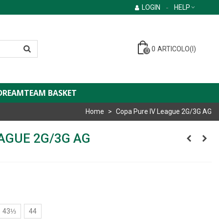
LOGIN
HELP
0
ARTICOLO(I)
0
DREAMTEAM BASKET
Home
>
Copa Pure IV League 2G/3G AG
EAGUE 2G/3G AG
43⅓
44