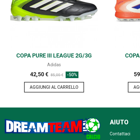
COPA PURE III LEAGUE 2G/3G
SHARE
COPA 
AG
Adidas
42,50 €
59
-50%
85,00 €
AGGIUNGI AL CARRELLO
AG
AIUTO
Contattaci