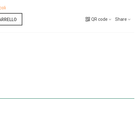
coli
QR code
Share
ARRELLO