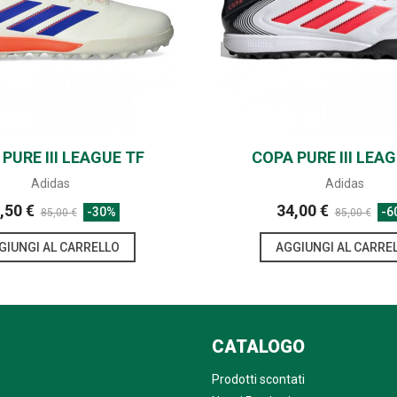
PURE III LEAGUE TF
SHARE
COPA PURE III LEA
SHARE
Adidas
Adidas
,50 €
34,00 €
-30%
-6
85,00 €
85,00 €
GIUNGI AL CARRELLO
AGGIUNGI AL CARRE
CATALOGO
Prodotti scontati