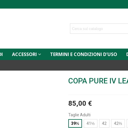
DI
ACCESSORI
TERMINI E CONDIZIONI D'USO
COPA PURE IV L
85,00 €
Taglie Adulti
39⅓
41⅓
42
42⅔