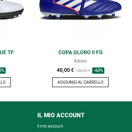
GUE TF
COPA GLORO II FG
SHARE
Adidas
40,00 €
0%
-60%
100,00 €
LLO
AGGIUNGI AL CARRELLO
IL MIO ACCOUNT
Il mio account